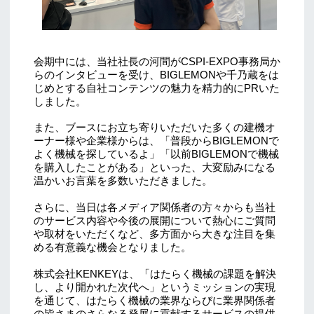
会期中には、当社社長の河間がCSPI-EXPO事務局か
らのインタビューを受け、BIGLEMONや千乃蔵をは
じめとする自社コンテンツの魅力を精力的にPRいた
しました。
また、ブースにお立ち寄りいただいた多くの建機オ
ーナー様や企業様からは、「普段からBIGLEMONで
よく機械を探しているよ」「以前BIGLEMONで機械
を購入したことがある」といった、大変励みになる
温かいお言葉を多数いただきました。
さらに、当日は各メディア関係者の方々からも当社
のサービス内容や今後の展開について熱心にご質問
や取材をいただくなど、多方面から大きな注目を集
める有意義な機会となりました。
株式会社KENKEYは、「はたらく機械の課題を解決
し、より開かれた次代へ」というミッションの実現
を通じて、はたらく機械の業界ならびに業界関係者
の皆さまのさらなる発展に貢献するサービスの提供